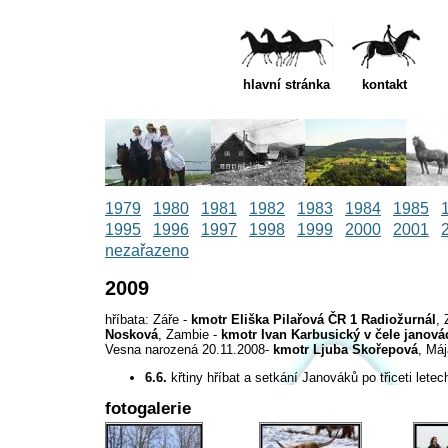
hlavní stránka
kontakt
1979
1980
1981
1982
1983
1984
1985
1995
1996
1997
1998
1999
2000
2001
nezařazeno
2009
hříbata: Záře -
kmotr Eliška Pilařová ČR 1 Radiožurnál
,
Nosková
, Zambie -
kmotr Ivan Karbusický v čele janov
Vesna narozená 20.11.2008-
kmotr Ljuba Skořepová
, Máj
6.6.
křtiny hříbat a setkání Janováků po třiceti letec
fotogalerie