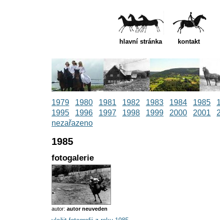
hlavní stránka
kontakt
1979
1980
1981
1982
1983
1984
1985
1995
1996
1997
1998
1999
2000
2001
nezařazeno
1985
fotogalerie
autor:
autor neuveden