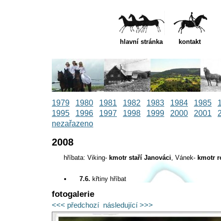
hlavní stránka
kontakt
1979
1980
1981
1982
1983
1984
1985
1995
1996
1997
1998
1999
2000
2001
nezařazeno
2008
hříbata: Viking-
kmotr staří Janováci
, Vánek-
kmotr r
7.6.
křtiny hříbat
fotogalerie
<<< předchozí
následující >>>