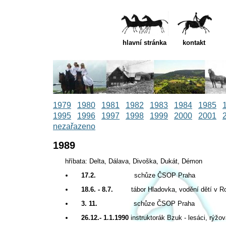
hlavní stránka
kontakt
1979
1980
1981
1982
1983
1984
1985
1995
1996
1997
1998
1999
2000
2001
nezařazeno
1989
hříbata: Delta, Dálava, Divoška, Dukát, Démon
17.2.
schůze ČSOP Praha
18.6. - 8.7.
tábor Hladovka, vodění dětí v Roztok
3. 11.
schůze ČSOP Praha
26.12.- 1.1.1990
instruktorák Bzuk - lesáci, rýžov