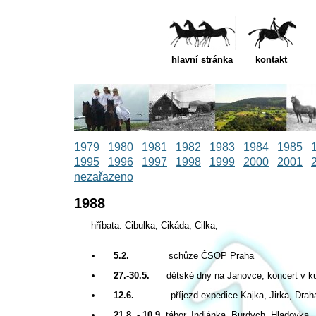
hlavní stránka
kontakt
1979
1980
1981
1982
1983
1984
1985
1995
1996
1997
1998
1999
2000
2001
nezařazeno
1988
hříbata: Cibulka, Cikáda, Cilka,
5.2.
schůze ČSOP Praha
27.-30.5.
dětské dny na Janovce, koncert v kul
12.6.
příjezd expedice Kajka, Jirka, Draha
21.8. - 10.9.
tábor, Indiánka, Burdych, Hladovka